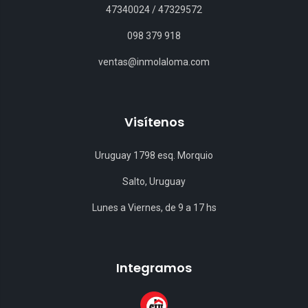
47340024
/
47329572
098 379 918
ventas@inmolaloma.com
Visítenos
Uruguay 1798 esq. Morquio
Salto, Uruguay
Lunes a Viernes, de 9 a 17 hs
Integramos