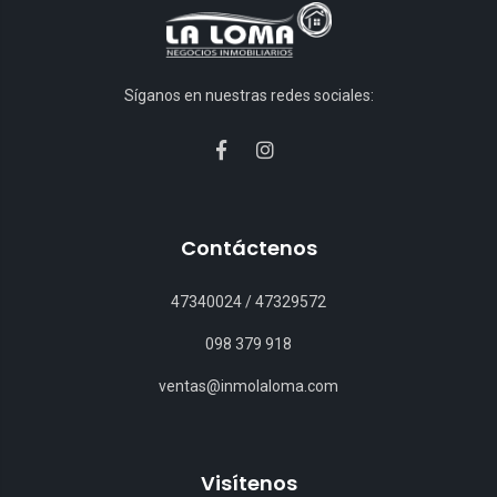
Síganos en nuestras redes sociales:
Contáctenos
47340024
/
47329572
098 379 918
ventas@inmolaloma.com
Visítenos