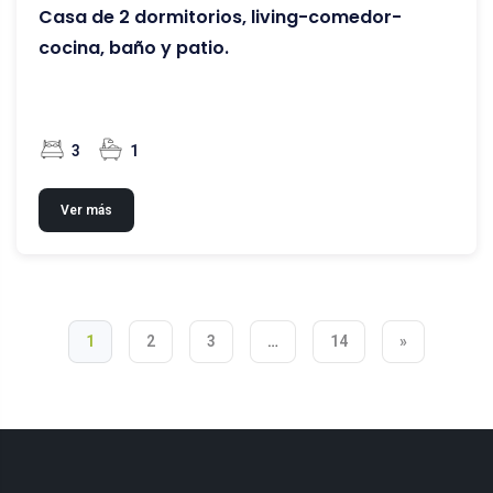
Casa de 2 dormitorios, living-comedor-
cocina, baño y patio.
3
1
Ver más
1
2
3
…
14
»