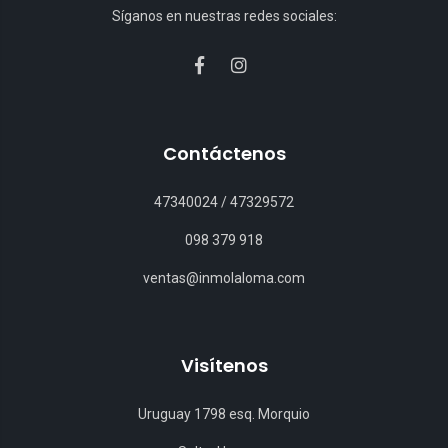
Síganos en nuestras redes sociales:
Contáctenos
47340024
/
47329572
098 379 918
ventas@inmolaloma.com
Visítenos
Uruguay 1798 esq. Morquio