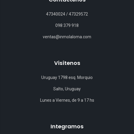
47340024
/
47329572
098 379 918
ventas@inmolaloma.com
Visítenos
Uruguay 1798 esq. Morquio
Salto, Uruguay
Lunes a Viernes, de 9 a 17 hs
Integramos