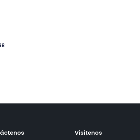
98
áctenos
Visítenos