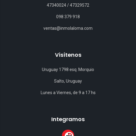
47340024
/
47329572
098 379 918
ventas@inmolaloma.com
Visítenos
Uruguay 1798 esq. Morquio
Salto, Uruguay
Lunes a Viernes, de 9 a 17 hs
Integramos