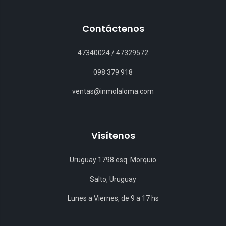
Contáctenos
47340024
/
47329572
098 379 918
ventas@inmolaloma.com
Visítenos
Uruguay 1798 esq. Morquio
Salto, Uruguay
Lunes a Viernes, de 9 a 17 hs