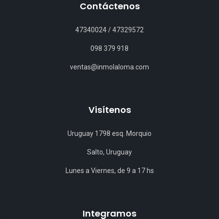
Contáctenos
47340024
/
47329572
098 379 918
ventas@inmolaloma.com
Visítenos
Uruguay 1798 esq. Morquio
Salto, Uruguay
Lunes a Viernes, de 9 a 17 hs
Integramos