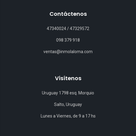
Contáctenos
47340024
/
47329572
098 379 918
ventas@inmolaloma.com
Visítenos
Uruguay 1798 esq. Morquio
Salto, Uruguay
Lunes a Viernes, de 9 a 17 hs