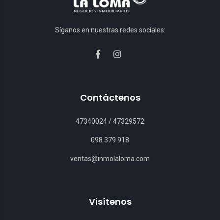
Síganos en nuestras redes sociales:
Contáctenos
47340024
/
47329572
098 379 918
ventas@inmolaloma.com
Visítenos