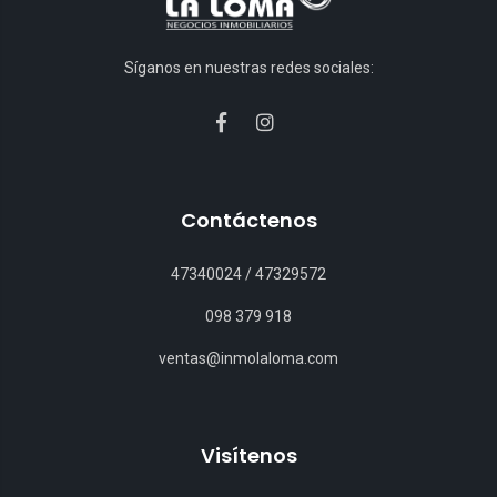
Síganos en nuestras redes sociales:
Contáctenos
47340024
/
47329572
098 379 918
ventas@inmolaloma.com
Visítenos