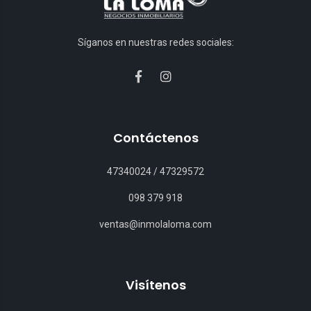
Síganos en nuestras redes sociales:
Contáctenos
47340024
/
47329572
098 379 918
ventas@inmolaloma.com
Visítenos