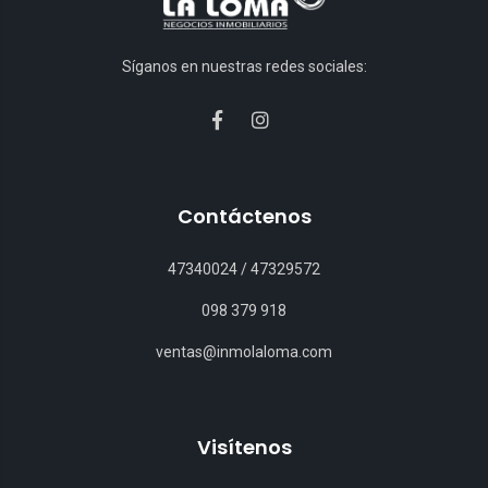
Síganos en nuestras redes sociales:
Contáctenos
47340024
/
47329572
098 379 918
ventas@inmolaloma.com
Visítenos