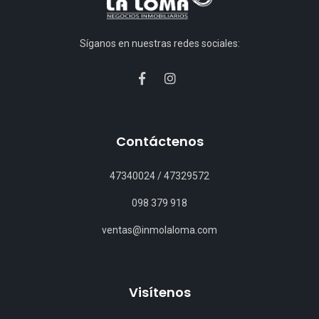
Síganos en nuestras redes sociales:
Contáctenos
47340024
/
47329572
098 379 918
ventas@inmolaloma.com
Visítenos