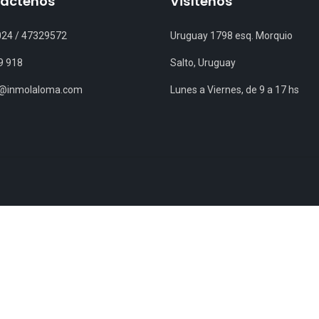
áctenos
Visítenos
024
/
47329572
Uruguay 1798 esq. Morquio
9 918
Salto, Uruguay
s@inmolaloma.com
Lunes a Viernes, de 9 a 17 hs