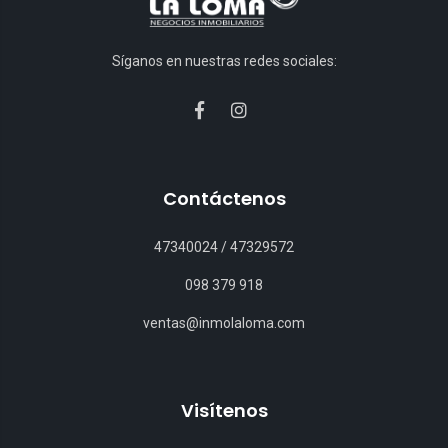
Síganos en nuestras redes sociales:
Contáctenos
47340024
/
47329572
098 379 918
ventas@inmolaloma.com
Visítenos