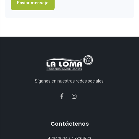
Síganos en nuestras redes sociales:
Contáctenos
47340024
/
47329572