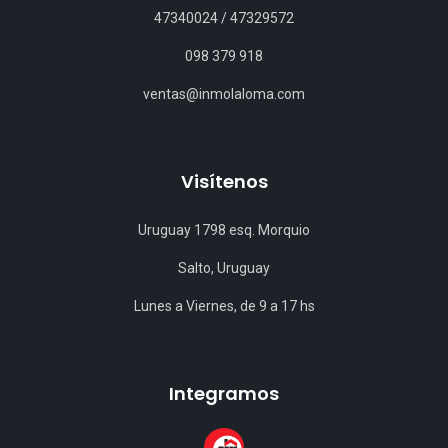
47340024
/
47329572
098 379 918
ventas@inmolaloma.com
Visítenos
Uruguay 1798 esq. Morquio
Salto, Uruguay
Lunes a Viernes, de 9 a 17 hs
Integramos