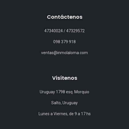
Contáctenos
47340024
/
47329572
098 379 918
ventas@inmolaloma.com
Visítenos
Uruguay 1798 esq. Morquio
Salto, Uruguay
Lunes a Viernes, de 9 a 17 hs