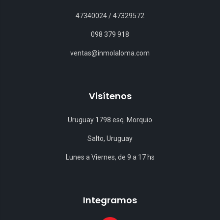
47340024
/
47329572
098 379 918
ventas@inmolaloma.com
Visítenos
Uruguay 1798 esq. Morquio
Salto, Uruguay
Lunes a Viernes, de 9 a 17 hs
Integramos