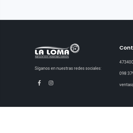
Cont
47340
Síganos en nuestras redes sociales:
098 37
venta
© Copyright 1994-2026 - Inmobiliaria La Loma