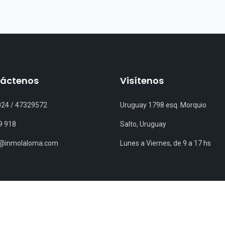
áctenos
Visítenos
024
/
47329572
Uruguay 1798 esq. Morquio
9 918
Salto, Uruguay
s@inmolaloma.com
Lunes a Viernes, de 9 a 17 hs