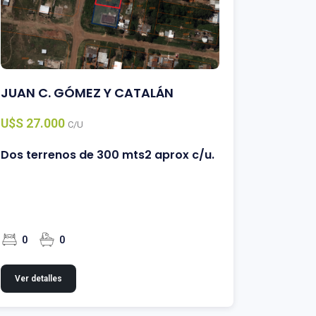
JUAN C. GÓMEZ Y CATALÁN
JUAN C
U$S 27.000
U$S 18.
C/U
Terreno
Dos terrenos de 300 mts2 aprox c/u.
0
0
0
Ver deta
Ver detalles