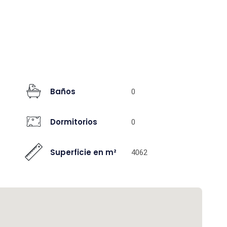
Baños
0
Dormitorios
0
Superficie en m²
4062