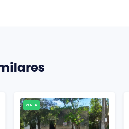
milares
VENTA