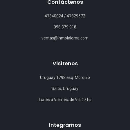
Contáctenos
47340024
/
47329572
098 379 918
ventas@inmolaloma.com
Visítenos
Uruguay 1798 esq. Morquio
Salto, Uruguay
Lunes a Viernes, de 9 a 17 hs
Integramos