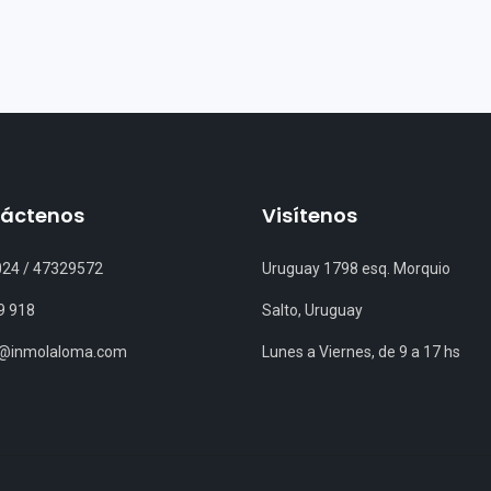
áctenos
Visítenos
024
/
47329572
Uruguay 1798 esq. Morquio
9 918
Salto, Uruguay
s@inmolaloma.com
Lunes a Viernes, de 9 a 17 hs