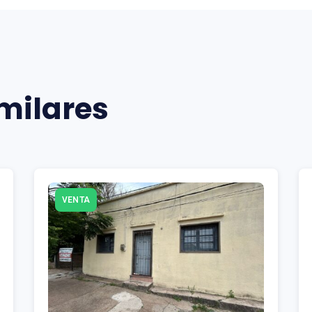
milares
VENTA