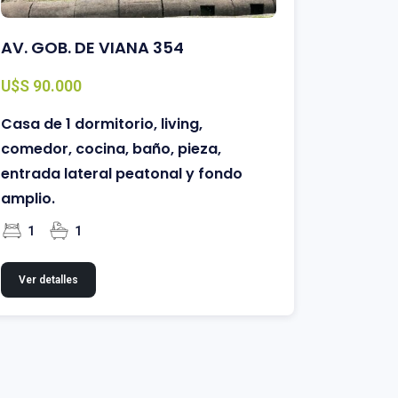
AV. GOB. DE VIANA 354
A. LAT
U$S 90.000
U$S 200
Casa de 1 dormitorio, living,
Casa de 
comedor, cocina, baño, pieza,
estar, 
entrada lateral peatonal y fondo
2 vehícu
amplio.
techado
1
1
Cabaña 
indepen
Ver detalles
baño.
3
Ver deta