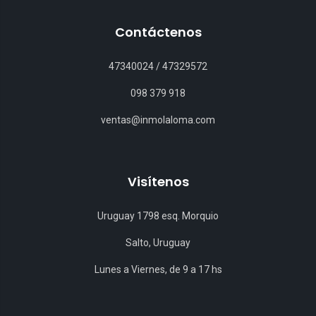
Contáctenos
47340024
/
47329572
098 379 918
ventas@inmolaloma.com
Visítenos
Uruguay 1798 esq. Morquio
Salto, Uruguay
Lunes a Viernes, de 9 a 17 hs