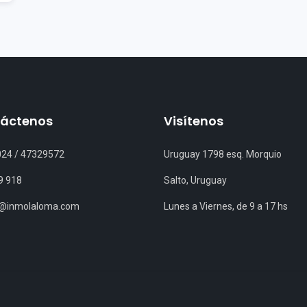
áctenos
Visítenos
024
/
47329572
Uruguay 1798 esq. Morquio
9 918
Salto, Uruguay
s@inmolaloma.com
Lunes a Viernes, de 9 a 17 hs