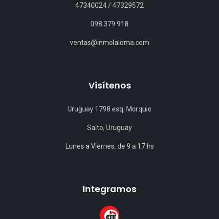
47340024
/
47329572
098 379 918
ventas@inmolaloma.com
Visítenos
Uruguay 1798 esq. Morquio
Salto, Uruguay
Lunes a Viernes, de 9 a 17 hs
Integramos