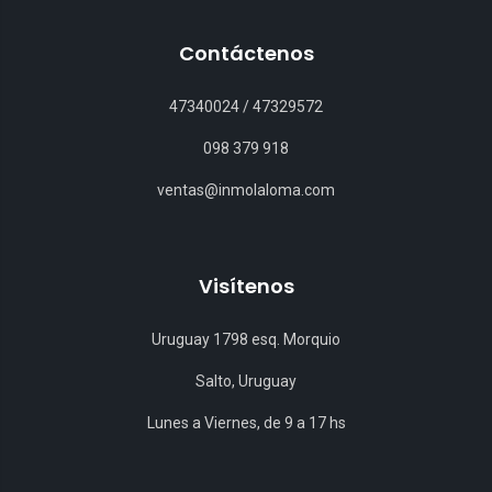
Contáctenos
47340024
/
47329572
098 379 918
ventas@inmolaloma.com
Visítenos
Uruguay 1798 esq. Morquio
Salto, Uruguay
Lunes a Viernes, de 9 a 17 hs