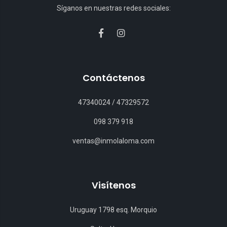
Síganos en nuestras redes sociales:
Contáctenos
47340024
/
47329572
098 379 918
ventas@inmolaloma.com
Visítenos
Uruguay 1798 esq. Morquio